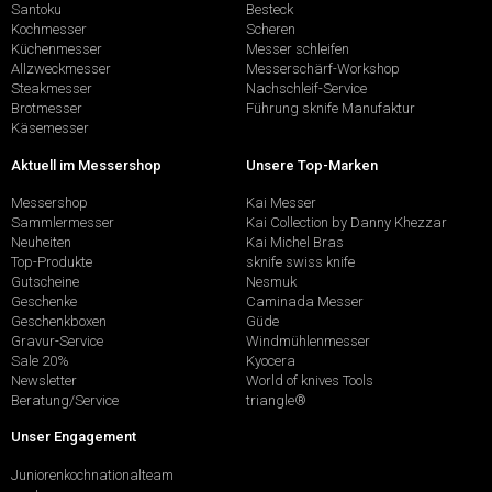
Santoku
Besteck
Kochmesser
Scheren
Küchenmesser
Messer schleifen
Allzweckmesser
Messerschärf-Workshop
Steakmesser
Nachschleif-Service
Brotmesser
Führung sknife Manufaktur
Käsemesser
Aktuell im Messershop
Unsere Top-Marken
Messershop
Kai Messer
Sammlermesser
Kai Collection by Danny Khezzar
Neuheiten
Kai Michel Bras
Top-Produkte
sknife swiss knife
Gutscheine
Nesmuk
Geschenke
Caminada Messer
Geschenkboxen
Güde
Gravur-Service
Windmühlenmesser
Sale 20%
Kyocera
Newsletter
World of knives Tools
Beratung/Service
triangle®
Unser Engagement
Juniorenkochnationalteam