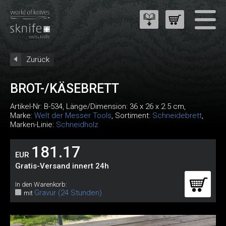
Zurück
BROT-/KÄSEBRETT
Artikel-Nr:
B-534
, Länge/Dimension: 36 x 26 x 2.5 cm,
Marke:
Welt der Messer Tools
, Sortiment:
Schneidebrett
,
Marken-Linie:
Schneidholz
181.17
EUR
Gratis-Versand innert 24h
In den Warenkorb:
Gravur (24 Stunden)
mit