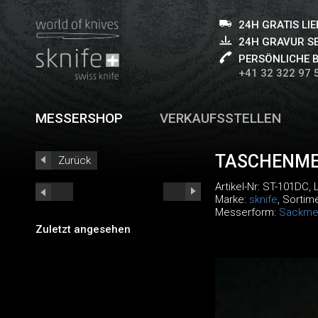
24H GRATIS LI
24H GRAVUR S
PERSÖNLICHE 
+41 32 322 97 
MESSERSHOP
VERKAUFSSTELLEN
TASCHENME
Zurück
Artikel-Nr:
ST-101DC
,
Marke:
sknife
, Sortim
Messerform:
Sackme
Zuletzt angesehen