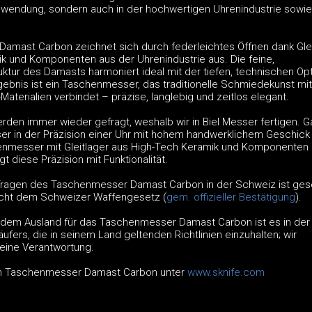
wendung, sondern auch in der hochwertigen Uhrenindustrie sowie
mast Carbon zeichnet sich durch federleichtes Öffnen dank Glei
k und Komponenten aus der Uhrenindustrie aus. Die feine,
uktur des Damasts harmoniert ideal mit der tiefen, technischen Op
gebnis ist ein Taschenmesser, das traditionelle Schmiedekunst mit
terialien verbindet – präzise, langlebig und zeitlos elegant.
rden immer wieder gefragt, weshalb wir in Biel Messer fertigen. 
sser in der Präzision einer Uhr mit hohem handwerklichem Geschick
enmesser mit Gleitlager aus High-Tech Keramik und Komponenten 
t diese Präzision mit Funktionalität.
Tragen des Taschenmesser Damast Carbon in der Schweiz ist gese
nicht dem Schweizer Waffengesetz (
gem. offizieller Bestätigung
).
 dem Ausland für das Taschenmesser Damast Carbon ist es in der
fers, die in seinem Land geltenden Richtlinien einzuhalten; wir
eine Verantwortung.
um Taschenmesser Damast Carbon unter
www.sknife.com