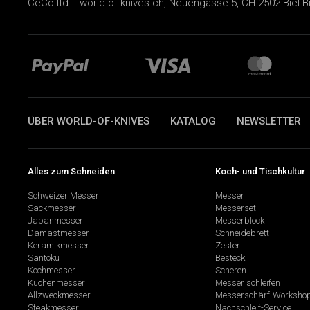
CeCo ltd. - world-of-knives.ch, Neuengasse 5, CH-2502 Biel-B
ÜBER WORLD-OF-KNIVES
KATALOG
NEWSLETTER
Alles zum Schneiden
Koch- und Tischkultur
Schweizer Messer
Messer
Sackmesser
Messerset
Japanmesser
Messerblock
Damastmesser
Schneidebrett
Keramikmesser
Zester
Santoku
Besteck
Kochmesser
Scheren
Küchenmesser
Messer schleifen
Allzweckmesser
Messerschärf-Worksho
Steakmesser
Nachschleif-Service