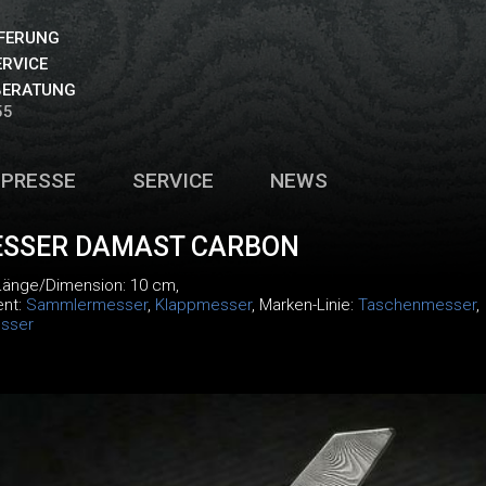
EFERUNG
ERVICE
BERATUNG
55
PRESSE
SERVICE
NEWS
SSER DAMAST CARBON
 Länge/Dimension: 10 cm,
ent:
Sammlermesser
,
Klappmesser
, Marken-Linie:
Taschenmesser
,
sser