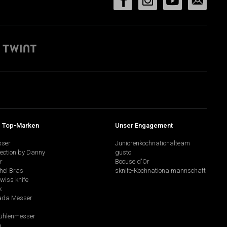
 Top-Marken
Unser Engagement
sser
Juniorenkochnationalteam
lection by Danny
gusto
r
Bocuse d'Or
hel Bras
sknife-Kochnationalmannschaft
swiss knife
k
da Messer
hlenmesser
a