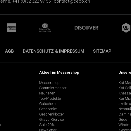
ienne, +41 (0)32 322 97 55 |
contact@ceco.ch
AGB
DATENSCHUTZ & IMPRESSUM
SITEMAP
Aktuell im Messershop
Unsere
Messershop
Kai Me
Sammlermesser
Kai Col
Neuheiten
Khezza
Top-Produkte
Kai Mic
Gutscheine
sknife 
Geschenke
Nesmu
Geschenkboxen
Camina
Gravur-Service
Güde
p
Sale 20%
Windmü
Newsletter
Kyocer