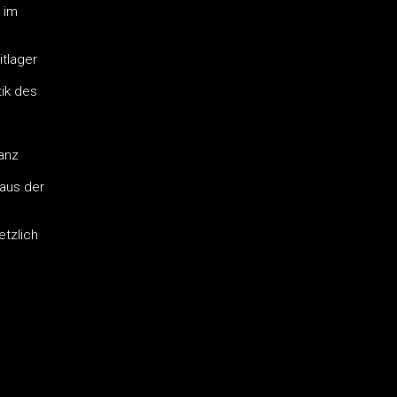
 im
tlager
tik des
Ganz
aus der
tzlich