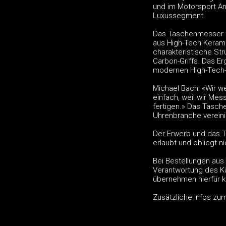
und im Motorsport An
Luxussegment.
Das Taschenmesser Da
aus High-Tech Kerami
charakteristische Str
Carbon-Griffs. Das Er
modernen High-Tech-Ma
Michael Bach: «Wir we
einfach, weil wir Me
fertigen.» Das Tasch
Uhrenbranche vereinig
Der Erwerb und das 
erlaubt und obliegt 
Bei Bestellungen aus
Verantwortung des Käu
übernehmen hierfür k
Zusätzliche Infos z