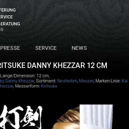
EFERUNG
ERVICE
BERATUNG
55
PRESSE
SERVICE
NEWS
ITSUKE DANNY KHEZZAR 12 CM
, Länge/Dimension: 12 cm,
 by Danny Khezzar
, Sortiment:
Neuheiten
,
Messer
, Marken-Linie:
Kai
Khezzar
, Messerform:
Kiritsuke