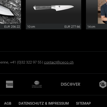
EUR 256.22
10 cm
EUR 277.66
14 cm
ienne, +41 (0)32 322 97 55 |
contact@ceco.ch
AGB
DATENSCHUTZ & IMPRESSUM
SITEMAP