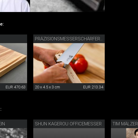
e:
PRÄZISIONSMESSERSCHÄRFER MIT DIAMANTLEDER
EUR 470.63
20 x 4.5 x 3 cm
EUR 213.34
:
EIN
SHUN KAGEROU OFFICEMESSER
TIM MÄLZE