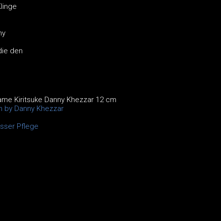
linge
ny
die den
ame Kiritsuke Danny Khezzar 12 cm
on by Danny Khezzar
sser Pflege