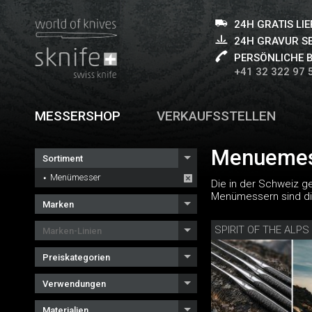
24H GRATIS LI
24H GRAVUR S
PERSÖNLICHE 
+41 32 322 97 
MESSERSHOP
VERKAUFSSTELLEN
Menuemes
Sortiment
Menümesser
Die in der Schweiz g
Menümessern sind die
Marken
Marken-Linien
Preiskategorien
Verwendungen
Materialien