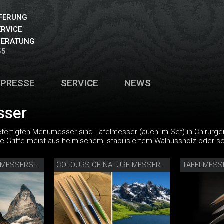
EFERUNG
ERVICE
BERATUNG
55
PRESSE
SERVICE
NEWS
ser
efertigten Menümesser sind Tafelmesser (auch im Set) in Chirurge
 Griffe meist aus heimischem, stabilisiertem Walnussholz oder s
TAFELMESS
SPIRIT OF THE ALPS MESSERSET
COLOURS OF NATURE MESSERSET