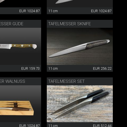
EUR 1024.87
11 cm
EUR 1024.87
SSER GÜDE
TAFELMESSER SKNIFE
EUR 159.73
11 cm
EUR 256.22
ER WALNUSS
TAFELMESSER SET
EUR 1024.87
11 cm
EUR 512.44