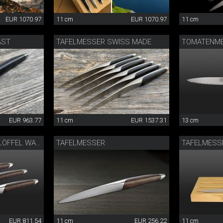
EUR 1070.97
11 cm
EUR 1070.97
11 cm
AST
TAFELMESSER SWISS MADE
TOMATENME
EUR 963.77
11 cm
EUR 1537.31
13 cm
TAFELMESSER
TAFELMESS
TAFELBESTECK MIT LÖFFEL WALNUSS
EUR 811.54
11 cm
EUR 256.22
11 cm