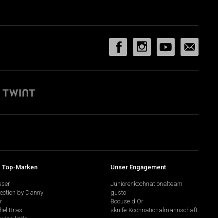
 Top-Marken
Unser Engagement
sser
Juniorenkochnationalteam
lection by Danny
gusto
r
Bocuse d'Or
hel Bras
sknife-Kochnationalmannschaft