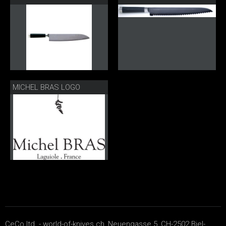
MICHEL BRAS LOGO
CeCo ltd. - world-of-knives.ch, Neuengasse 5, CH-2502 Biel-