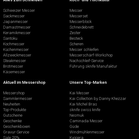
Schweizer Messer
Messer
Sackmesser
Messerset
Japanmesser
Messerblock
Damastmesser
Schneidebrett
Keramikmesser
Zester
Santoku
Besteck
Kochmesser
Scheren
Küchenmesser
Messer schleifen
Allzweckmesser
Messerschärf-Workshop
Steakmesser
Nachschleif-Service
Brotmesser
Führung sknife Manufaktur
Käsemesser
Aktuell im Messershop
Unsere Top-Marken
Messershop
Kai Messer
Sammlermesser
Kai Collection by Danny Khezzar
Neuheiten
Kai Michel Bras
Top-Produkte
sknife swiss knife
Gutscheine
Nesmuk
Geschenke
Caminada Messer
Geschenkboxen
Güde
Gravur-Service
Windmühlenmesser
Sale 20%
Kyocera