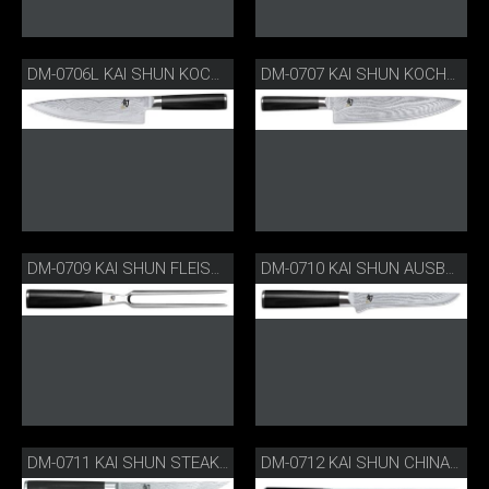
DM-0706L KAI SHUN KOCHMESSER FÜR LINKSHÄNDER
DM-0707 KAI SHUN KOCHMESSER
DM-0709 KAI SHUN FLEISCHGABEL
DM-0710 KAI SHUN AUSBEINMESSER
DM-0711 KAI SHUN STEAKMESSER
DM-0712 KAI SHUN CHINA KOCHMESSER