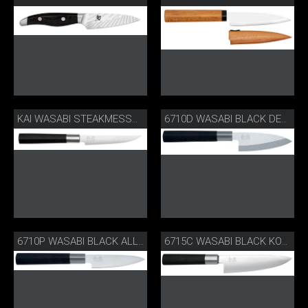
KAI WASABI STEAKMESSSER
6710D WASABI BLACK DEBA
6710P WASABI BLACK ALLZWECKMESSER
6715C WASABI BLACK KOCHMESSER