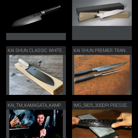
KAI SHUN CLASSIC WHITE SANTOKU
KAI SHUN PREMIER TRANCHIERBESTECK
KAI_TM_KAMAGATA_KAMPAGNE_2019_CMYK_AUSSCHNITT 300DPI.JPG
IMG_5825_300DPI PRESSE.JPG