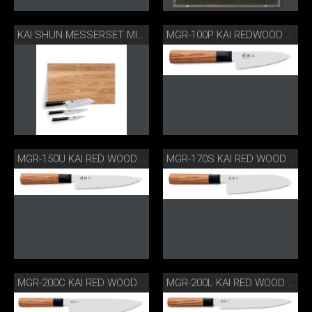
KAI SHUN MESSERSET MIT SCHNEIDBRETT
MGR-100P KAI REDWOOD OFFICEMESSER
MGR-150U KAI RED WOOD ALLZWECKMESSER
MGR-170S KAI RED WOOD SANTOKU
MGR-200C KAI RED WOOD KOCHMESSER
MGR-200L KAI RED WOOD SCHINKENMESSER