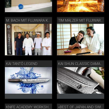
M. BACH MIT FUJIWARA KANEFUSA
TIM MÄLZER MIT FUJIWARA KANEFUSA
KAI TANTŌ LEGEND
KAI SHUN CLASSIC DAMASTMESSER
KNIFE ACADEMY WORKSHOP MESSERSCHÄRFEN
«BEST OF JAPAN AND SWITZERLAND» GESCHENKSET