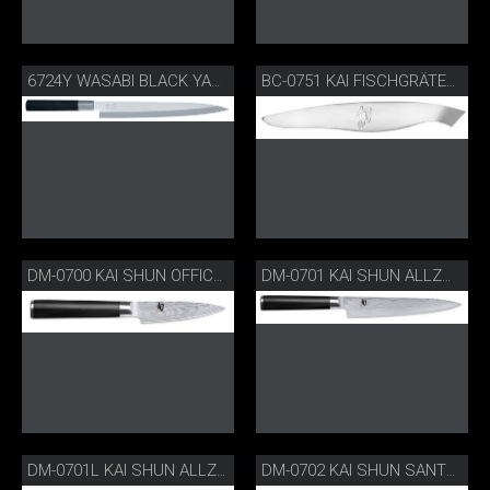
6724Y WASABI BLACK YANAGIBA
BC-0751 KAI FISCHGRÄTEZANGE
DM-0700 KAI SHUN OFFICEMESSER
DM-0701 KAI SHUN ALLZWECKMESSER
DM-0701L KAI SHUN ALLZWECKMESSER FÜR LINKSHÄNDER
DM-0702 KAI SHUN SANTOKU-MESSER