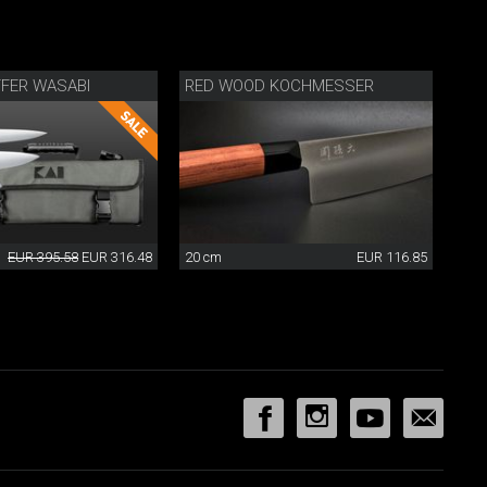
FER WASABI
RED WOOD KOCHMESSER
EUR 395.58
EUR 316.48
20 cm
EUR 116.85