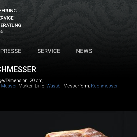
EFERUNG
ERVICE
BERATUNG
55
PRESSE
SERVICE
NEWS
CHMESSER
ge/Dimension: 20 cm,
:
Messer
, Marken-Linie:
Wasabi
, Messerform:
Kochmesser