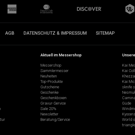
AGB
DATENSCHUTZ & IMPRESSUM
SITEMAP
Aktuell im Messershop
Unsere
Messershop
Kai Me
Sammlermesser
Kai Col
Neuheiten
Khezza
Top-Produkte
Kai Mic
Gutscheine
sknife 
Geschenke
Nesmu
Geschenkboxen
Camina
Gravur-Service
Güde
p
Sale 20%
Windmü
Newsletter
Kyocer
tur
Beratung/Service
World o
triangl