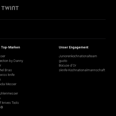
 Top-Marken
Unser Engagement
sser
Juniorenkochnationalteam
lection by Danny
gusto
r
Bocuse d'Or
hel Bras
sknife-Kochnationalmannschaft
swiss knife
k
da Messer
hlenmesser
a
f knives Tools
e®