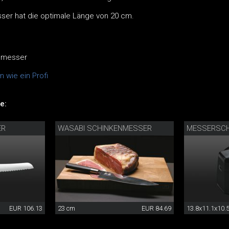
er hat die optimale Länge von 20 cm.
hmesser
 wie ein Profi
e:
ER
WASABI SCHINKENMESSER
MESSERSCH
EUR 106.13
23 cm
EUR 84.69
13.8x11.1x10.