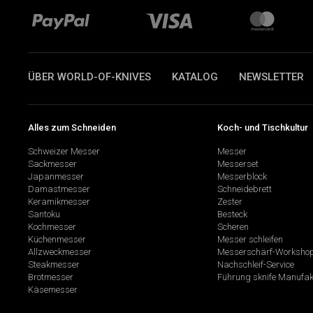
ÜBER WORLD-OF-KNIVES
KATALOG
NEWSLETTER
Alles zum Schneiden
Koch- und Tischkultur
Schweizer Messer
Messer
Sackmesser
Messerset
Japanmesser
Messerblock
Damastmesser
Schneidebrett
Keramikmesser
Zester
Santoku
Besteck
Kochmesser
Scheren
Küchenmesser
Messer schleifen
Allzweckmesser
Messerschärf-Worksho
Steakmesser
Nachschleif-Service
Brotmesser
Führung sknife Manufak
Käsemesser