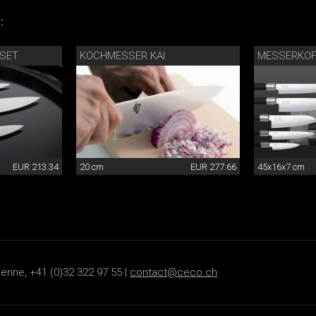
:
RSET
KOCHMESSER KAI
MESSERKOF
EUR 213.34
20 cm
EUR 277.66
45x16x7 cm
ienne, +41 (0)32 322 97 55 |
contact@ceco.ch