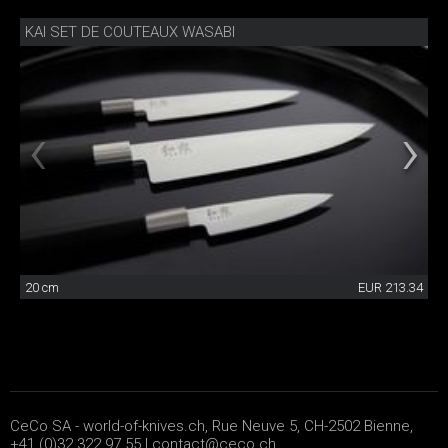
KAI SET DE COUTEAUX WASABI
20 cm
EUR 213.34
CeCo SA - world-of-knives.ch, Rue Neuve 5, CH-2502 Bienne,
+41 (0)32 322 97 55 |
contact@ceco.ch