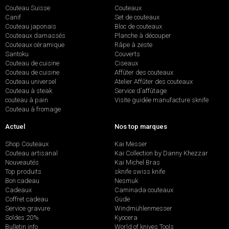
Couteau Suisse
Couteaux
Canif
Set de couteaux
Couteau japonais
Bloc de couteaux
Couteaux damassés
Planche à découper
Couteaux céramique
Râpe à zeste
Santoku
Couverts
Couteau de cuisine
Ciseaux
Couteau de cuisine
Affûter des couteaux
Couteau universel
Atelier Affûter des couteaux
Couteau à steak
Service d’affûtage
couteau à pain
Visite guidée manufacture sknife
Couteau à fromage
Actuel
Nos top marques
Shop Couteaux
Kai Messer
Couteau artisanal
Kai Collection by Danny Khezzar
Nouveautés
Kai Michel Bras
Top produits
sknife swiss knife
Bon cadeau
Nesmuk
Cadeaux
Caminada couteaux
Coffret cadeau
Güde
Service gravure
Windmühlenmesser
Soldes 20%
Kyocera
Bulletin info
World of knives Tools