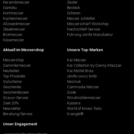
Keramikmesser
Zester
Santoku
Besteck
Kochmesser
Scheren
Küchenmesser
Messer schleifen
Allzweckmesser
Messerschärf-Workshop
Steakmesser
Nachschleif-Service
Brotmesser
Führung sknife Manufaktur
Käsemesser
Aktuell im Messershop
Unsere Top-Marken
Messershop
Kai Messer
Sammlermesser
Kai Collection by Danny Khezzar
Neuheiten
Kai Michel Bras
Top-Produkte
sknife swiss knife
Gutscheine
Nesmuk
Geschenke
Caminada Messer
Geschenkboxen
Güde
Gravur-Service
Windmühlenmesser
Sale 20%
Kyocera
Newsletter
World of knives Tools
Beratung/Service
triangle®
Unser Engagement