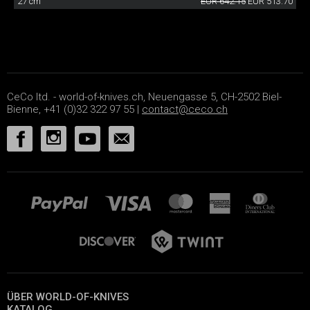
27 cm
EUR 642.15
EUR 513.70
CeCo ltd. - world-of-knives.ch, Neuengasse 5, CH-2502 Biel-
Bienne, +41 (0)32 322 97 55 |
contact@ceco.ch
ÜBER WORLD-OF-KNIVES
KATALOG