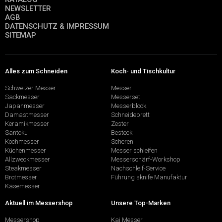
NEWSLETTER
AGB
DATENSCHUTZ & IMPRESSUM
SITEMAP
Alles zum Schneiden
Koch- und Tischkultur
Schweizer Messer
Messer
Sackmesser
Messerset
Japanmesser
Messerblock
Damastmesser
Schneidebrett
Keramikmesser
Zester
Santoku
Besteck
Kochmesser
Scheren
Küchenmesser
Messer schleifen
Allzweckmesser
Messerschärf-Workshop
Steakmesser
Nachschleif-Service
Brotmesser
Führung sknife Manufaktur
Käsemesser
Aktuell im Messershop
Unsere Top-Marken
Messershop
Kai Messer