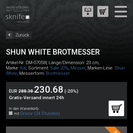
Zurück
SHUN WHITE BROTMESSER
Artikel-Nr:
DM-0705W
, Länge/Dimension: 23 cm,
Marke:
Kai
, Sortiment:
Sale 20%
,
Messer
, Marken-Linie:
Shun
White
, Messerform:
Brotmesser
230.68
EUR
288.38
(-20%)
Gratis-Versand innert 24h
In den Warenkorb:
Gravur (24 Stunden)
mit