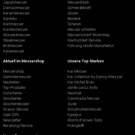
Japanmesser
Messerblock
Damastmesser
Schneidebrett
Keramikmesser
Zester
Santoku
Besteck
Kochmesser
Scheren
Küchenmesser
Messer schleifen
Allzweckmesser
Messerschärf-Workshop
Steakmesser
Nachschleif-Service
Brotmesser
Führung sknife Manufaktur
Käsemesser
Aktuell im Messershop
Unsere Top-Marken
Messershop
Kai Messer
Sammlermesser
Kai Collection by Danny Khezzar
Neuheiten
Kai Michel Bras
Top-Produkte
sknife swiss knife
Gutscheine
Nesmuk
Geschenke
Caminada Messer
Geschenkboxen
Güde
Gravur-Service
Windmühlenmesser
Sale 20%
Kyocera
Newsletter
World of knives Tools
Beratung/Service
triangle®