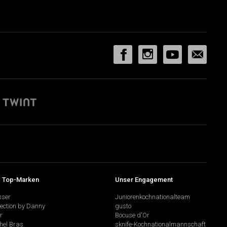
 Top-Marken
Unser Engagement
sser
Juniorenkochnationalteam
lection by Danny
gusto
r
Bocuse d'Or
hel Bras
sknife-Kochnationalmannschaft