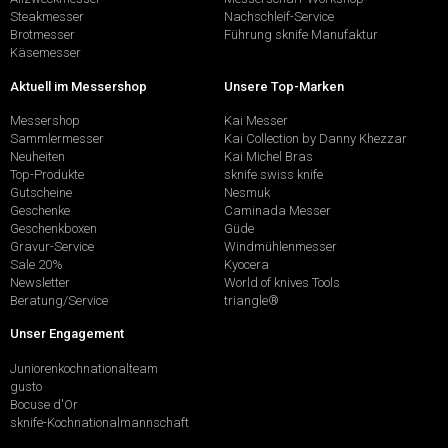
Steakmesser
Nachschleif-Service
Brotmesser
Führung sknife Manufaktur
Käsemesser
Aktuell im Messershop
Unsere Top-Marken
Messershop
Kai Messer
Sammlermesser
Kai Collection by Danny Khezzar
Neuheiten
Kai Michel Bras
Top-Produkte
sknife swiss knife
Gutscheine
Nesmuk
Geschenke
Caminada Messer
Geschenkboxen
Güde
Gravur-Service
Windmühlenmesser
Sale 20%
Kyocera
Newsletter
World of knives Tools
Beratung/Service
triangle®
Unser Engagement
Juniorenkochnationalteam
gusto
Bocuse d'Or
sknife-Kochnationalmannschaft