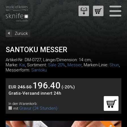
Zurück
SANTOKU MESSER
Artikel-Nr:
DM-0727
, Länge/Dimension: 14 cm,
Marke:
Kai
, Sortiment:
Sale 20%
,
Messer
, Marken-Linie:
Shun
,
Messerform:
Santoku
196.40
EUR
245.50
(-20%)
Gratis-Versand innert 24h
In den Warenkorb:
Gravur (24 Stunden)
mit