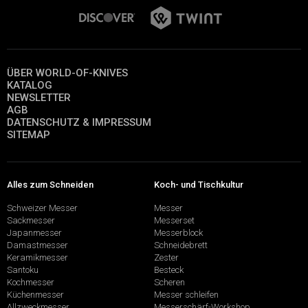
ÜBER WORLD-OF-KNIVES
KATALOG
NEWSLETTER
AGB
DATENSCHUTZ & IMPRESSUM
SITEMAP
Alles zum Schneiden
Koch- und Tischkultur
Schweizer Messer
Messer
Sackmesser
Messerset
Japanmesser
Messerblock
Damastmesser
Schneidebrett
Keramikmesser
Zester
Santoku
Besteck
Kochmesser
Scheren
Küchenmesser
Messer schleifen
Allzweckmesser
Messerschärf-Workshop