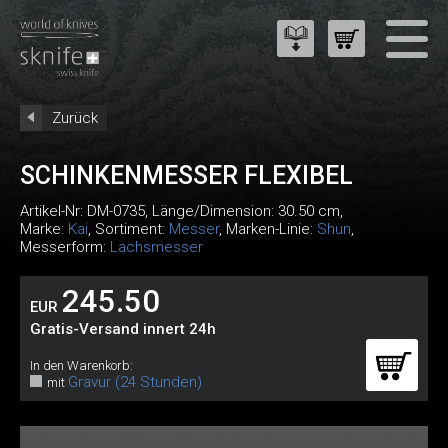
Zurück
SCHINKENMESSER FLEXIBEL
Artikel-Nr:
DM-0735
, Länge/Dimension: 30.50 cm,
Marke:
Kai
, Sortiment:
Messer
, Marken-Linie:
Shun
,
Messerform:
Lachsmesser
245.50
EUR
Gratis-Versand innert 24h
In den Warenkorb:
Gravur (24 Stunden)
mit