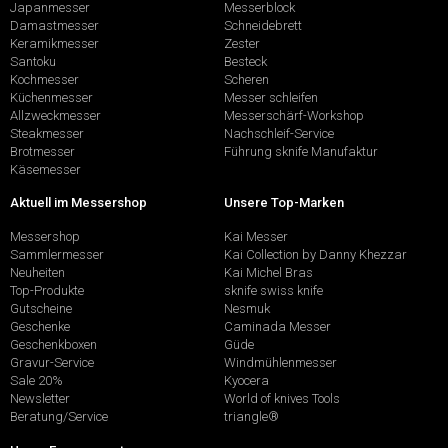
Japanmesser
Messerblock
Damastmesser
Schneidebrett
Keramikmesser
Zester
Santoku
Besteck
Kochmesser
Scheren
Küchenmesser
Messer schleifen
Allzweckmesser
Messerschärf-Workshop
Steakmesser
Nachschleif-Service
Brotmesser
Führung sknife Manufaktur
Käsemesser
Aktuell im Messershop
Unsere Top-Marken
Messershop
Kai Messer
Sammlermesser
Kai Collection by Danny Khezzar
Neuheiten
Kai Michel Bras
Top-Produkte
sknife swiss knife
Gutscheine
Nesmuk
Geschenke
Caminada Messer
Geschenkboxen
Güde
Gravur-Service
Windmühlenmesser
Sale 20%
Kyocera
Newsletter
World of knives Tools
Beratung/Service
triangle®