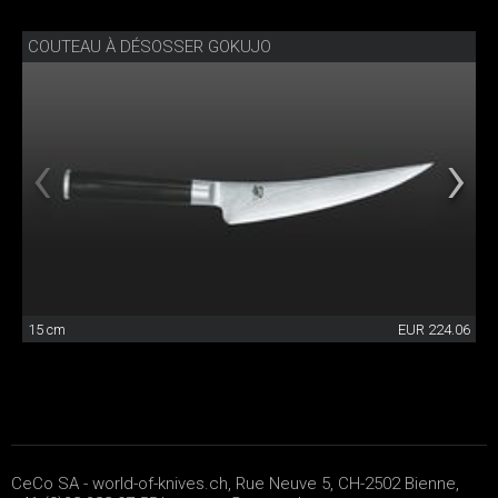
COUTEAU À DÉSOSSER GOKUJO
15 cm
EUR 224.06
CeCo SA - world-of-knives.ch, Rue Neuve 5, CH-2502 Bienne,