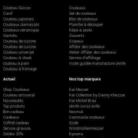
Couteau Suisse
Couteaux
Canif
Set de couteaux
Couteau japonais
Bloc de couteaux
Couteaux damassés
Planche à découper
Couteaux céramique
Râpe à zeste
Santoku
Couverts
Couteau de cuisine
Ciseaux
Couteau de cuisine
Affûter des couteaux
Couteau universel
Atelier Affûter des couteaux
Couteau à steak
Service d’affûtage
couteau à pain
Visite guidée manufacture sknife
Couteau à fromage
Actuel
Nos top marques
Shop Couteaux
Kai Messer
Couteau artisanal
Kai Collection by Danny Khezzar
Nouveautés
Kai Michel Bras
Top produits
sknife swiss knife
Bon cadeau
Nesmuk
Cadeaux
Caminada couteaux
Coffret cadeau
Güde
Service gravure
Windmühlenmesser
Soldes 20%
Kyocera