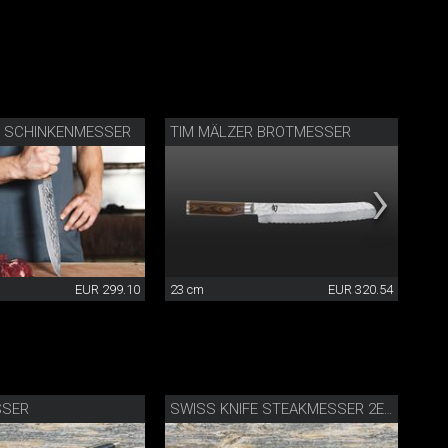
R SCHINKENMESSER
TIM MÄLZER BROTMESSER
TIM
EUR 299.10
23 cm
EUR 320.54
16.
SSER
KO
SWISS KNIFE STEAKMESSER 2ER SET