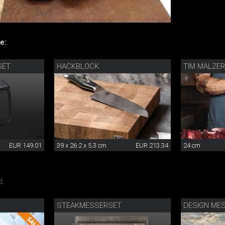
e:
SET
HACKBLOCK
TIM MÄLZE
EUR 149.01
39 x 26.2 x 5.3 cm
EUR 213.34
24 cm
:
STEAKMESSERSET
DESIGN ME