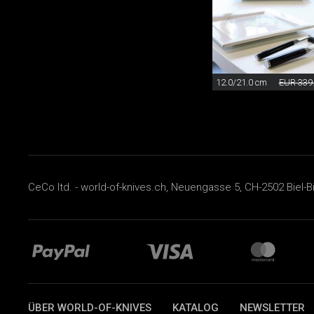
12.0/21.0 cm
EUR 339
CeCo ltd. - world-of-knives.ch, Neuengasse 5, CH-2502 Biel-B
ÜBER WORLD-OF-KNIVES
KATALOG
NEWSLETTER