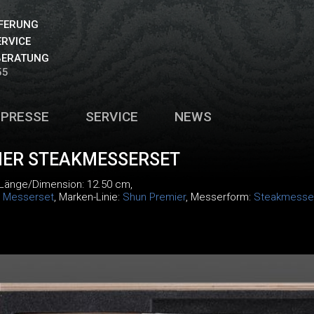
EFERUNG
ERVICE
BERATUNG
55
PRESSE
SERVICE
NEWS
IER STEAKMESSERSET
 Länge/Dimension: 12.50 cm,
:
Messerset
, Marken-Linie:
Shun Premier
, Messerform:
Steakmesse