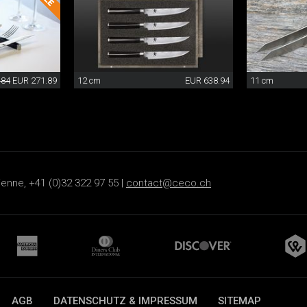
.84
EUR 271.89
12 cm
EUR 638.94
11 cm
ienne, +41 (0)32 322 97 55 |
contact@ceco.ch
AGB
DATENSCHUTZ & IMPRESSUM
SITEMAP