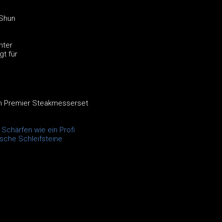
 Shun
hter
gt für
n Premier Steakmesserset
Schärfen wie ein Profi
sche Schleifsteine