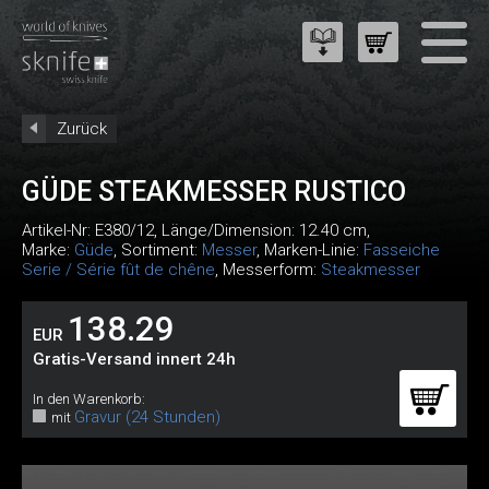
Zurück
GÜDE STEAKMESSER RUSTICO
Artikel-Nr:
E380/12
, Länge/Dimension: 12.40 cm,
Marke:
Güde
, Sortiment:
Messer
, Marken-Linie:
Fasseiche
Serie / Série fût de chêne
, Messerform:
Steakmesser
138.29
EUR
Gratis-Versand innert 24h
In den Warenkorb:
Gravur (24 Stunden)
mit