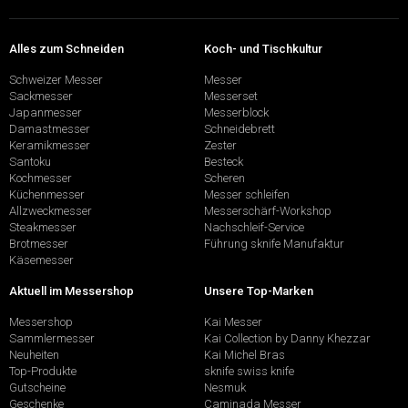
Alles zum Schneiden
Koch- und Tischkultur
Schweizer Messer
Messer
Sackmesser
Messerset
Japanmesser
Messerblock
Damastmesser
Schneidebrett
Keramikmesser
Zester
Santoku
Besteck
Kochmesser
Scheren
Küchenmesser
Messer schleifen
Allzweckmesser
Messerschärf-Workshop
Steakmesser
Nachschleif-Service
Brotmesser
Führung sknife Manufaktur
Käsemesser
Aktuell im Messershop
Unsere Top-Marken
Messershop
Kai Messer
Sammlermesser
Kai Collection by Danny Khezzar
Neuheiten
Kai Michel Bras
Top-Produkte
sknife swiss knife
Gutscheine
Nesmuk
Geschenke
Caminada Messer