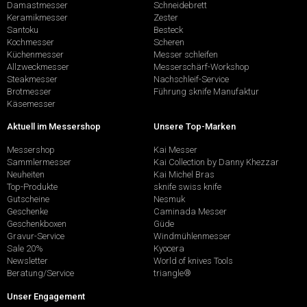
Damastmesser
Schneidebrett
Keramikmesser
Zester
Santoku
Besteck
Kochmesser
Scheren
Küchenmesser
Messer schleifen
Allzweckmesser
Messerschärf-Workshop
Steakmesser
Nachschleif-Service
Brotmesser
Führung sknife Manufaktur
Käsemesser
Aktuell im Messershop
Unsere Top-Marken
Messershop
Kai Messer
Sammlermesser
Kai Collection by Danny Khezzar
Neuheiten
Kai Michel Bras
Top-Produkte
sknife swiss knife
Gutscheine
Nesmuk
Geschenke
Caminada Messer
Geschenkboxen
Güde
Gravur-Service
Windmühlenmesser
Sale 20%
Kyocera
Newsletter
World of knives Tools
Beratung/Service
triangle®
Unser Engagement