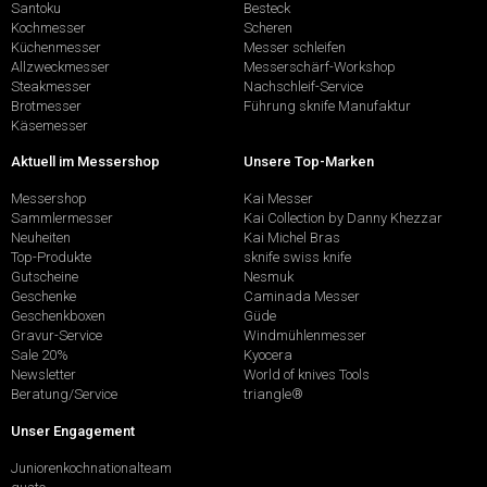
Santoku
Besteck
Kochmesser
Scheren
Küchenmesser
Messer schleifen
Allzweckmesser
Messerschärf-Workshop
Steakmesser
Nachschleif-Service
Brotmesser
Führung sknife Manufaktur
Käsemesser
Aktuell im Messershop
Unsere Top-Marken
Messershop
Kai Messer
Sammlermesser
Kai Collection by Danny Khezzar
Neuheiten
Kai Michel Bras
Top-Produkte
sknife swiss knife
Gutscheine
Nesmuk
Geschenke
Caminada Messer
Geschenkboxen
Güde
Gravur-Service
Windmühlenmesser
Sale 20%
Kyocera
Newsletter
World of knives Tools
Beratung/Service
triangle®
Unser Engagement
Juniorenkochnationalteam