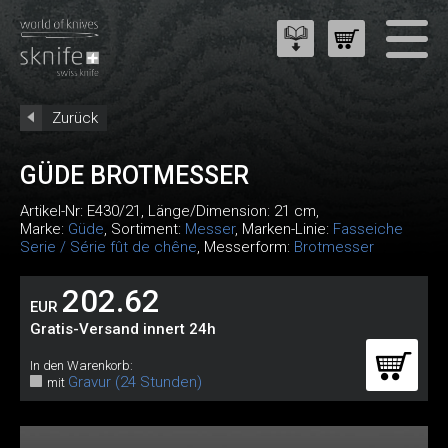
Zurück
GÜDE BROTMESSER
Artikel-Nr:
E430/21
, Länge/Dimension: 21 cm,
Marke:
Güde
, Sortiment:
Messer
, Marken-Linie:
Fasseiche
Serie / Série fût de chêne
, Messerform:
Brotmesser
202.62
EUR
Gratis-Versand innert 24h
In den Warenkorb:
Gravur (24 Stunden)
mit