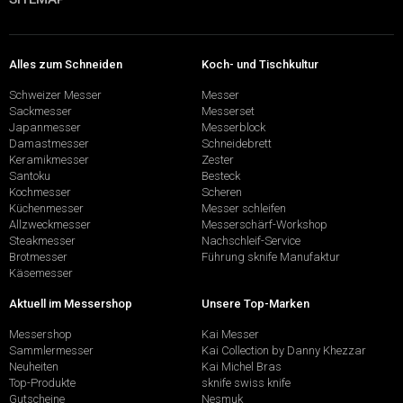
Alles zum Schneiden
Koch- und Tischkultur
Schweizer Messer
Messer
Sackmesser
Messerset
Japanmesser
Messerblock
Damastmesser
Schneidebrett
Keramikmesser
Zester
Santoku
Besteck
Kochmesser
Scheren
Küchenmesser
Messer schleifen
Allzweckmesser
Messerschärf-Workshop
Steakmesser
Nachschleif-Service
Brotmesser
Führung sknife Manufaktur
Käsemesser
Aktuell im Messershop
Unsere Top-Marken
Messershop
Kai Messer
Sammlermesser
Kai Collection by Danny Khezzar
Neuheiten
Kai Michel Bras
Top-Produkte
sknife swiss knife
Gutscheine
Nesmuk