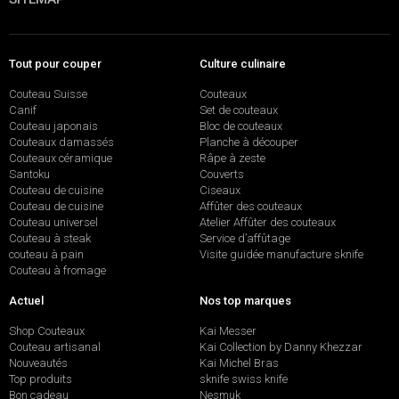
Tout pour couper
Culture culinaire
Couteau Suisse
Couteaux
Canif
Set de couteaux
Couteau japonais
Bloc de couteaux
Couteaux damassés
Planche à découper
Couteaux céramique
Râpe à zeste
Santoku
Couverts
Couteau de cuisine
Ciseaux
Couteau de cuisine
Affûter des couteaux
Couteau universel
Atelier Affûter des couteaux
Couteau à steak
Service d’affûtage
couteau à pain
Visite guidée manufacture sknife
Couteau à fromage
Actuel
Nos top marques
Shop Couteaux
Kai Messer
Couteau artisanal
Kai Collection by Danny Khezzar
Nouveautés
Kai Michel Bras
Top produits
sknife swiss knife
Bon cadeau
Nesmuk