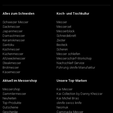
Alles zum Schneiden
Koch- und Tischkultur
Schweizer Messer
Messer
Sackmesser
Messerset
Japanmesser
Messerblock
Damastmesser
Schneidebrett
Keramikmesser
Zester
Santoku
Besteck
Kochmesser
Scheren
Küchenmesser
Messer schleifen
Allzweckmesser
Messerschärf-Workshop
Steakmesser
Nachschleif-Service
Brotmesser
Führung sknife Manufaktur
Käsemesser
Aktuell im Messershop
Unsere Top-Marken
Messershop
Kai Messer
Sammlermesser
Kai Collection by Danny Khezzar
Neuheiten
Kai Michel Bras
Top-Produkte
sknife swiss knife
Gutscheine
Nesmuk
Geschenke
Caminada Messer