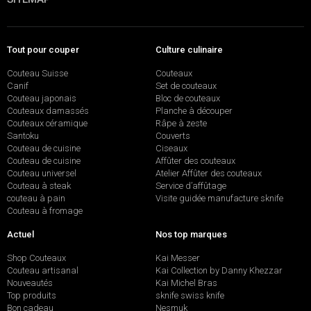
Tout pour couper
Culture culinaire
Couteau Suisse
Couteaux
Canif
Set de couteaux
Couteau japonais
Bloc de couteaux
Couteaux damassés
Planche à découper
Couteaux céramique
Râpe à zeste
Santoku
Couverts
Couteau de cuisine
Ciseaux
Couteau de cuisine
Affûter des couteaux
Couteau universel
Atelier Affûter des couteaux
Couteau à steak
Service d’affûtage
couteau à pain
Visite guidée manufacture sknife
Couteau à fromage
Actuel
Nos top marques
Shop Couteaux
Kai Messer
Couteau artisanal
Kai Collection by Danny Khezzar
Nouveautés
Kai Michel Bras
Top produits
sknife swiss knife
Bon cadeau
Nesmuk