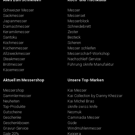
Schweizer Messer
Messer
Sackmesser
Messerset
Japanmesser
Messerblock
Damastmesser
Schneidebrett
Keramikmesser
Zester
Santoku
Besteck
Kochmesser
Scheren
Küchenmesser
Messer schleifen
Allzweckmesser
Messerschärf-Workshop
Steakmesser
Nachschleif-Service
Brotmesser
Führung sknife Manufaktur
Käsemesser
Aktuell im Messershop
Unsere Top-Marken
Messershop
Kai Messer
Sammlermesser
Kai Collection by Danny Khezzar
Neuheiten
Kai Michel Bras
Top-Produkte
sknife swiss knife
Gutscheine
Nesmuk
Geschenke
Caminada Messer
Geschenkboxen
Güde
Gravur-Service
Windmühlenmesser
Sale 20%
Kyocera