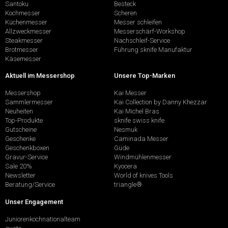
Santoku
Besteck
Kochmesser
Scheren
Küchenmesser
Messer schleifen
Allzweckmesser
Messerschärf-Workshop
Steakmesser
Nachschleif-Service
Brotmesser
Führung sknife Manufaktur
Käsemesser
Aktuell im Messershop
Unsere Top-Marken
Messershop
Kai Messer
Sammlermesser
Kai Collection by Danny Khezzar
Neuheiten
Kai Michel Bras
Top-Produkte
sknife swiss knife
Gutscheine
Nesmuk
Geschenke
Caminada Messer
Geschenkboxen
Güde
Gravur-Service
Windmühlenmesser
Sale 20%
Kyocera
Newsletter
World of knives Tools
Beratung/Service
triangle®
Unser Engagement
Juniorenkochnationalteam