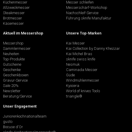
Küchenmesser
Messer schleifen
Allzweckmesser
Messerschärf-Workshop
Steakmesser
Nachschleif-Service
Brotmesser
Führung sknife Manufaktur
Käsemesser
Aktuell im Messershop
Unsere Top-Marken
Messershop
Kai Messer
Sammlermesser
Kai Collection by Danny Khezzar
Neuheiten
Kai Michel Bras
Top-Produkte
sknife swiss knife
Gutscheine
Nesmuk
Geschenke
Caminada Messer
Geschenkboxen
Güde
Gravur-Service
Windmühlenmesser
Sale 20%
Kyocera
Newsletter
World of knives Tools
Beratung/Service
triangle®
Unser Engagement
Juniorenkochnationalteam
gusto
Bocuse d'Or