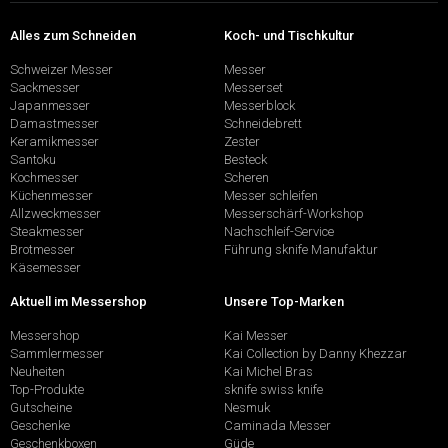
Alles zum Schneiden
Koch- und Tischkultur
Schweizer Messer
Messer
Sackmesser
Messerset
Japanmesser
Messerblock
Damastmesser
Schneidebrett
Keramikmesser
Zester
Santoku
Besteck
Kochmesser
Scheren
Küchenmesser
Messer schleifen
Allzweckmesser
Messerschärf-Workshop
Steakmesser
Nachschleif-Service
Brotmesser
Führung sknife Manufaktur
Käsemesser
Aktuell im Messershop
Unsere Top-Marken
Messershop
Kai Messer
Sammlermesser
Kai Collection by Danny Khezzar
Neuheiten
Kai Michel Bras
Top-Produkte
sknife swiss knife
Gutscheine
Nesmuk
Geschenke
Caminada Messer
Geschenkboxen
Güde