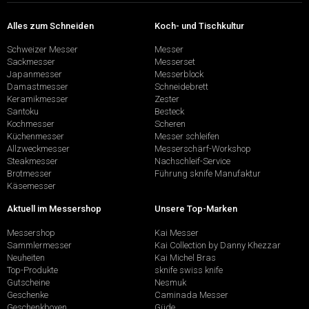
Alles zum Schneiden
Koch- und Tischkultur
Schweizer Messer
Messer
Sackmesser
Messerset
Japanmesser
Messerblock
Damastmesser
Schneidebrett
Keramikmesser
Zester
Santoku
Besteck
Kochmesser
Scheren
Küchenmesser
Messer schleifen
Allzweckmesser
Messerschärf-Workshop
Steakmesser
Nachschleif-Service
Brotmesser
Führung sknife Manufaktur
Käsemesser
Aktuell im Messershop
Unsere Top-Marken
Messershop
Kai Messer
Sammlermesser
Kai Collection by Danny Khezzar
Neuheiten
Kai Michel Bras
Top-Produkte
sknife swiss knife
Gutscheine
Nesmuk
Geschenke
Caminada Messer
Geschenkboxen
Güde