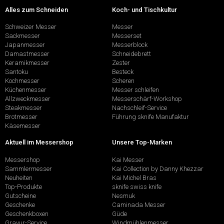
Alles zum Schneiden
Koch- und Tischkultur
Schweizer Messer
Messer
Sackmesser
Messerset
Japanmesser
Messerblock
Damastmesser
Schneidebrett
Keramikmesser
Zester
Santoku
Besteck
Kochmesser
Scheren
Küchenmesser
Messer schleifen
Allzweckmesser
Messerschärf-Workshop
Steakmesser
Nachschleif-Service
Brotmesser
Führung sknife Manufaktur
Käsemesser
Aktuell im Messershop
Unsere Top-Marken
Messershop
Kai Messer
Sammlermesser
Kai Collection by Danny Khezzar
Neuheiten
Kai Michel Bras
Top-Produkte
sknife swiss knife
Gutscheine
Nesmuk
Geschenke
Caminada Messer
Geschenkboxen
Güde
Gravur-Service
Windmühlenmesser