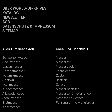
ÜBER WORLD-OF-KNIVES
KATALOG
NEWSLETTER
AGB
DATENSCHUTZ & IMPRESSUM
SITEMAP
Alles zum Schneiden
Koch- und Tischkultur
Schweizer Messer
Messer
Sackmesser
Messerset
Japanmesser
Messerblock
Damastmesser
Schneidebrett
Keramikmesser
Zester
Santoku
Besteck
Kochmesser
Scheren
Küchenmesser
Messer schleifen
Allzweckmesser
Messerschärf-Workshop
Steakmesser
Nachschleif-Service
Brotmesser
Führung sknife Manufaktur
Käsemesser