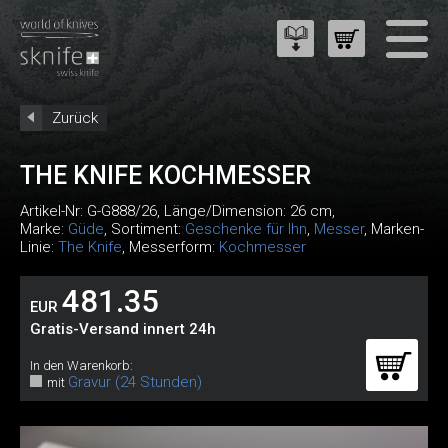
Zurück
THE KNIFE KOCHMESSER
Artikel-Nr:
G-G888/26
, Länge/Dimension: 26 cm,
Marke:
Güde
, Sortiment:
Geschenke für Ihn
,
Messer
, Marken-
Linie:
The Knife
, Messerform:
Kochmesser
481.35
EUR
Gratis-Versand innert 24h
In den Warenkorb:
Gravur (24 Stunden)
mit