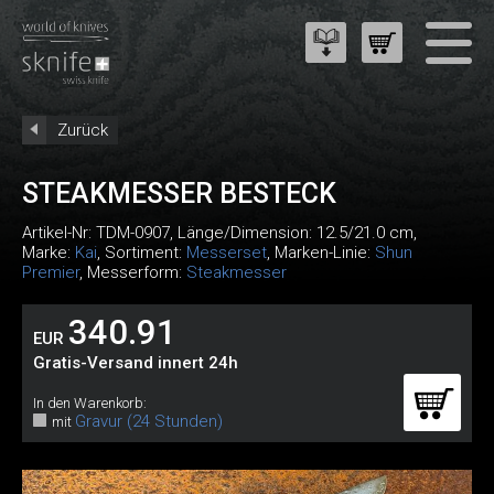
Zurück
STEAKMESSER BESTECK
Artikel-Nr:
TDM-0907
, Länge/Dimension: 12.5/21.0 cm,
Marke:
Kai
, Sortiment:
Messerset
, Marken-Linie:
Shun
Premier
, Messerform:
Steakmesser
340.91
EUR
Gratis-Versand innert 24h
In den Warenkorb:
Gravur (24 Stunden)
mit