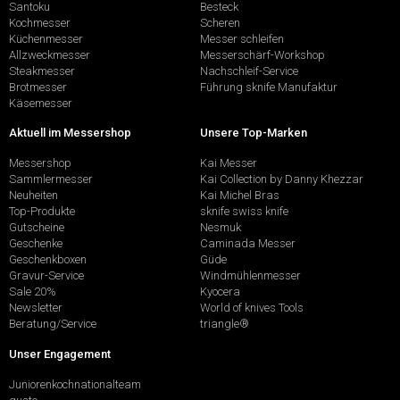
Santoku
Besteck
Kochmesser
Scheren
Küchenmesser
Messer schleifen
Allzweckmesser
Messerschärf-Workshop
Steakmesser
Nachschleif-Service
Brotmesser
Führung sknife Manufaktur
Käsemesser
Aktuell im Messershop
Unsere Top-Marken
Messershop
Kai Messer
Sammlermesser
Kai Collection by Danny Khezzar
Neuheiten
Kai Michel Bras
Top-Produkte
sknife swiss knife
Gutscheine
Nesmuk
Geschenke
Caminada Messer
Geschenkboxen
Güde
Gravur-Service
Windmühlenmesser
Sale 20%
Kyocera
Newsletter
World of knives Tools
Beratung/Service
triangle®
Unser Engagement
Juniorenkochnationalteam