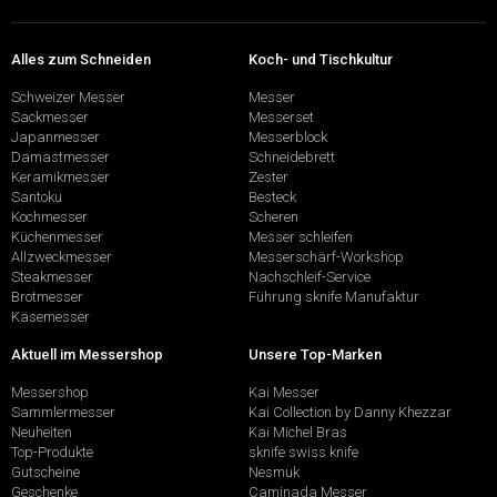
Alles zum Schneiden
Koch- und Tischkultur
Schweizer Messer
Messer
Sackmesser
Messerset
Japanmesser
Messerblock
Damastmesser
Schneidebrett
Keramikmesser
Zester
Santoku
Besteck
Kochmesser
Scheren
Küchenmesser
Messer schleifen
Allzweckmesser
Messerschärf-Workshop
Steakmesser
Nachschleif-Service
Brotmesser
Führung sknife Manufaktur
Käsemesser
Aktuell im Messershop
Unsere Top-Marken
Messershop
Kai Messer
Sammlermesser
Kai Collection by Danny Khezzar
Neuheiten
Kai Michel Bras
Top-Produkte
sknife swiss knife
Gutscheine
Nesmuk
Geschenke
Caminada Messer