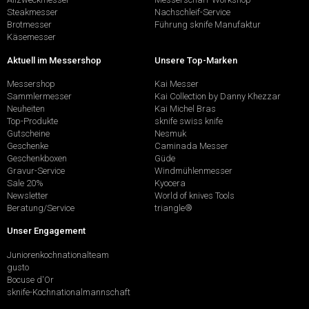
Steakmesser
Nachschleif-Service
Brotmesser
Führung sknife Manufaktur
Käsemesser
Aktuell im Messershop
Unsere Top-Marken
Messershop
Kai Messer
Sammlermesser
Kai Collection by Danny Khezzar
Neuheiten
Kai Michel Bras
Top-Produkte
sknife swiss knife
Gutscheine
Nesmuk
Geschenke
Caminada Messer
Geschenkboxen
Güde
Gravur-Service
Windmühlenmesser
Sale 20%
Kyocera
Newsletter
World of knives Tools
Beratung/Service
triangle®
Unser Engagement
Juniorenkochnationalteam
gusto
Bocuse d'Or
sknife-Kochnationalmannschaft