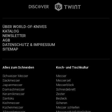
ÜBER WORLD-OF-KNIVES
KATALOG
NEWSLETTER
AGB
DATENSCHUTZ & IMPRESSUM
SITEMAP
Alles zum Schneiden
Koch- und Tischkultur
Schweizer Messer
Messer
Sackmesser
Messerset
Japanmesser
Messerblock
Damastmesser
Schneidebrett
Keramikmesser
Zester
Santoku
Besteck
Kochmesser
Scheren
Küchenmesser
Messer schleifen
Allzweckmesser
Messerschärf-Workshop