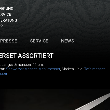
EFERUNG
ERVICE
BERATUNG
55
PRESSE
SERVICE
NEWS
ERSET ASSORTIERT
, Länge/Dimension: 11 cm,
ent:
Schweizer Messer
,
Menümesser
, Marken-Linie:
Tafelmesser
,
sser