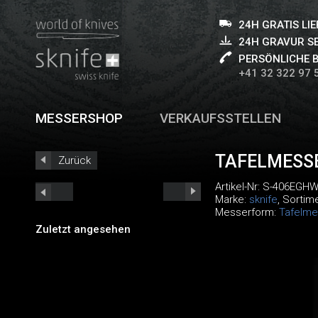
24H GRATIS LI
24H GRAVUR S
PERSÖNLICHE 
+41 32 322 97 
MESSERSHOP
VERKAUFSSTELLEN
TAFELMESS
Zurück
Artikel-Nr:
S-406EGHW
Marke:
sknife
, Sortim
Messerform:
Tafelme
Zuletzt angesehen