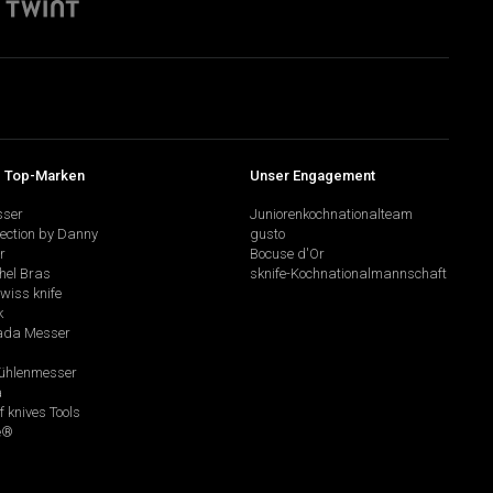
 Top-Marken
Unser Engagement
sser
Juniorenkochnationalteam
lection by Danny
gusto
r
Bocuse d'Or
hel Bras
sknife-Kochnationalmannschaft
swiss knife
k
da Messer
hlenmesser
a
f knives Tools
e®