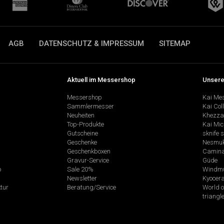
AGB
DATENSCHUTZ & IMPRESSUM
SITEMAP
Aktuell im Messershop
Unsere
Messershop
Kai Me
Sammlermesser
Kai Col
Neuheiten
Khezza
Top-Produkte
Kai Mic
Gutscheine
sknife 
Geschenke
Nesmu
Geschenkboxen
Camina
Gravur-Service
Güde
p
Sale 20%
Windmü
Newsletter
Kyocer
tur
Beratung/Service
World o
triangl