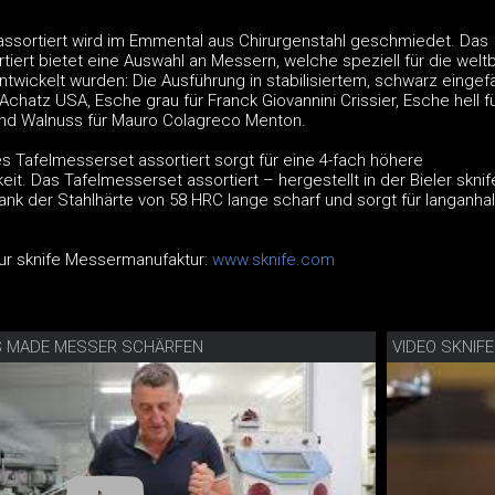
ssortiert wird im Emmental aus Chirurgenstahl geschmiedet. Das
iert bietet eine Auswahl an Messern, welche speziell für die welt
ntwickelt wurden: Die Ausführung in stabilisiertem, schwarz einge
Achatz USA, Esche grau für Franck Giovannini Crissier, Esche hell fü
und Walnuss für Mauro Colagreco Menton.
s Tafelmesserset assortiert sorgt für eine 4-fach höhere
it. Das Tafelmesserset assortiert – hergestellt in der Bieler sknif
ank der Stahlhärte von 58 HRC lange scharf und sorgt für langanha
ur sknife Messermanufaktur:
www.sknife.com
SS MADE MESSER SCHÄRFEN
VIDEO SKNIF