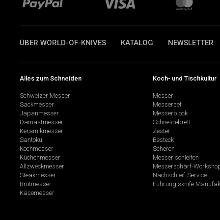
ÜBER WORLD-OF-KNIVES
KATALOG
NEWSLETTER
Alles zum Schneiden
Koch- und Tischkultur
Schweizer Messer
Messer
Sackmesser
Messerset
Japanmesser
Messerblock
Damastmesser
Schneidebrett
Keramikmesser
Zester
Santoku
Besteck
Kochmesser
Scheren
Küchenmesser
Messer schleifen
Allzweckmesser
Messerschärf-Worksho
Steakmesser
Nachschleif-Service
Brotmesser
Führung sknife Manufak
Käsemesser