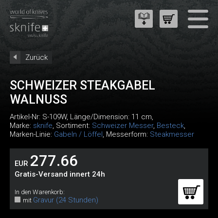
Zurück
SCHWEIZER STEAKGABEL
WALNUSS
Artikel-Nr:
S-109W
, Länge/Dimension: 11 cm,
Marke:
sknife
, Sortiment:
Schweizer Messer
,
Besteck
,
Marken-Linie:
Gabeln / Löffel
, Messerform:
Steakmesser
277.66
EUR
Gratis-Versand innert 24h
In den Warenkorb:
Gravur (24 Stunden)
mit