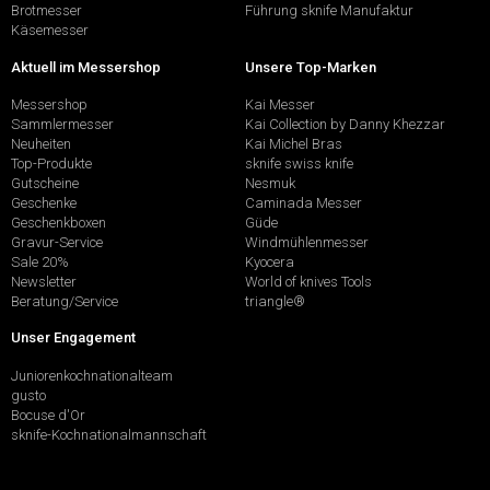
Brotmesser
Führung sknife Manufaktur
Käsemesser
Aktuell im Messershop
Unsere Top-Marken
Messershop
Kai Messer
Sammlermesser
Kai Collection by Danny Khezzar
Neuheiten
Kai Michel Bras
Top-Produkte
sknife swiss knife
Gutscheine
Nesmuk
Geschenke
Caminada Messer
Geschenkboxen
Güde
Gravur-Service
Windmühlenmesser
Sale 20%
Kyocera
Newsletter
World of knives Tools
Beratung/Service
triangle®
Unser Engagement
Juniorenkochnationalteam
gusto
Bocuse d'Or
sknife-Kochnationalmannschaft