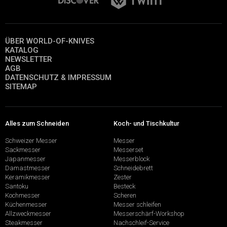
ÜBER WORLD-OF-KNIVES
KATALOG
NEWSLETTER
AGB
DATENSCHUTZ & IMPRESSUM
SITEMAP
Alles zum Schneiden
Koch- und Tischkultur
Schweizer Messer
Messer
Sackmesser
Messerset
Japanmesser
Messerblock
Damastmesser
Schneidebrett
Keramikmesser
Zester
Santoku
Besteck
Kochmesser
Scheren
Küchenmesser
Messer schleifen
Allzweckmesser
Messerschärf-Workshop
Steakmesser
Nachschleif-Service