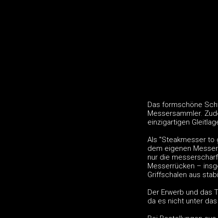
Das formschöne Schw
Messersammler. Zude
einzigartigen Gleitla
Als "Steakmesser to
dem eigenen Messer 
nur die messerscharf
Messerrücken – insge
Griffschalen aus stab
Der Erwerb und das T
da es nicht unter das