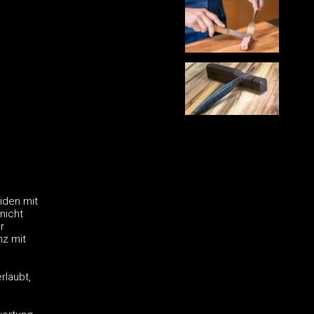
iden mit
nicht
r
nz mit
rlaubt,