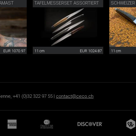
AMAST
TAFELMESSERSET ASSORTIERT
SCHWEIZER
EUR 1070.97
11 cm
EUR 1024.87
11 cm
ienne, +41 (0)32 322 97 55 |
contact@ceco.ch