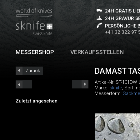
24H GRATIS LI
24H GRAVUR S
PERSÖNLICHE 
+41 32 322 97 
MESSERSHOP
VERKAUFSSTELLEN
DAMAST TA
Zurück
Artikel-Nr:
ST-101DW
,
Marke:
sknife
, Sortim
Messerform:
Sackme
Zuletzt angesehen