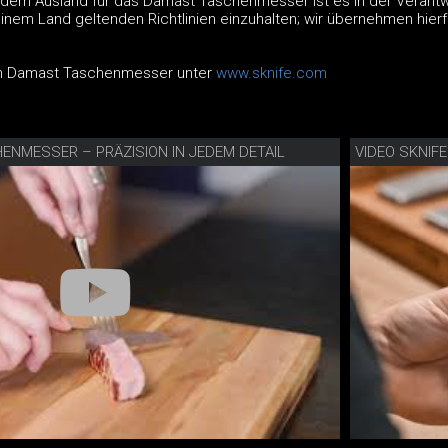
 dem Ausland für das Damast Taschenmesser ist es in der Verant
einem Land geltenden Richtlinien einzuhalten; wir übernehmen hierf
um Damast Taschenmesser unter
www.sknife.com
HENMESSER – PRÄZISION IN JEDEM DETAIL