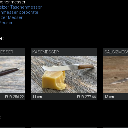
aschenmesser
weizer Taschenmesser
enmesser corporate
izer Messer
Messer
e:
MESSER
KÄSEMESSER
SALSIZMES
EUR 256.22
11 cm
EUR 277.66
13 cm
: