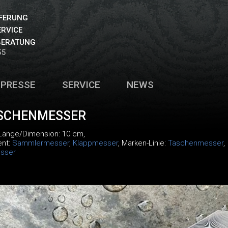
EFERUNG
ERVICE
BERATUNG
55
PRESSE
SERVICE
NEWS
SCHENMESSER
 Länge/Dimension: 10 cm,
ent:
Sammlermesser
,
Klappmesser
, Marken-Linie:
Taschenmesser
,
sser