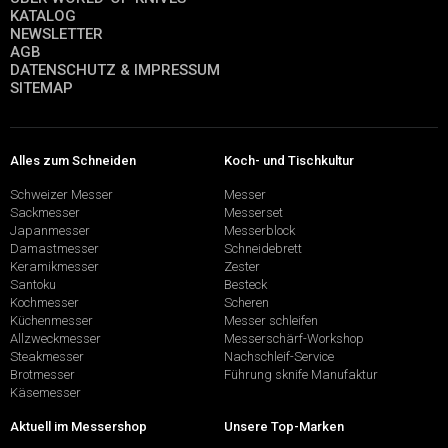
KATALOG
NEWSLETTER
AGB
DATENSCHUTZ & IMPRESSUM
SITEMAP
Alles zum Schneiden
Koch- und Tischkultur
Schweizer Messer
Messer
Sackmesser
Messerset
Japanmesser
Messerblock
Damastmesser
Schneidebrett
Keramikmesser
Zester
Santoku
Besteck
Kochmesser
Scheren
Küchenmesser
Messer schleifen
Allzweckmesser
Messerschärf-Workshop
Steakmesser
Nachschleif-Service
Brotmesser
Führung sknife Manufaktur
Käsemesser
Aktuell im Messershop
Unsere Top-Marken