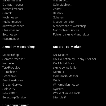
Japanmesser
Messerblock
Damastmesser
Schneidebrett
Keramikmesser
Zester
Santoku
Besteck
Kochmesser
Scheren
Küchenmesser
Messer schleifen
Allzweckmesser
Messerschärf-Workshop
Steakmesser
Nachschleif-Service
Brotmesser
Führung sknife Manufaktur
Käsemesser
Aktuell im Messershop
Unsere Top-Marken
Messershop
Kai Messer
Sammlermesser
Kai Collection by Danny Khezzar
Neuheiten
Kai Michel Bras
Top-Produkte
sknife swiss knife
Gutscheine
Nesmuk
Geschenke
Caminada Messer
Geschenkboxen
Güde
Gravur-Service
Windmühlenmesser
Sale 20%
Kyocera
Newsletter
World of knives Tools
Beratung/Service
triangle®
Unser Engagement