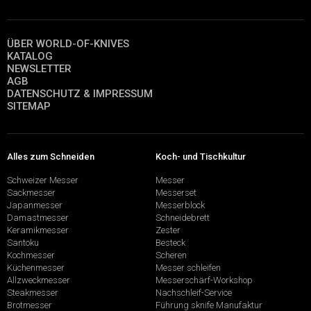
ÜBER WORLD-OF-KNIVES
KATALOG
NEWSLETTER
AGB
DATENSCHUTZ & IMPRESSUM
SITEMAP
Alles zum Schneiden
Koch- und Tischkultur
Schweizer Messer
Messer
Sackmesser
Messerset
Japanmesser
Messerblock
Damastmesser
Schneidebrett
Keramikmesser
Zester
Santoku
Besteck
Kochmesser
Scheren
Küchenmesser
Messer schleifen
Allzweckmesser
Messerschärf-Workshop
Steakmesser
Nachschleif-Service
Brotmesser
Führung sknife Manufaktur