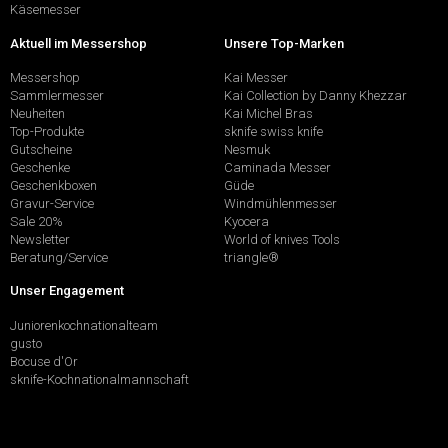
Käsemesser
Aktuell im Messershop
Unsere Top-Marken
Messershop
Kai Messer
Sammlermesser
Kai Collection by Danny Khezzar
Neuheiten
Kai Michel Bras
Top-Produkte
sknife swiss knife
Gutscheine
Nesmuk
Geschenke
Caminada Messer
Geschenkboxen
Güde
Gravur-Service
Windmühlenmesser
Sale 20%
Kyocera
Newsletter
World of knives Tools
Beratung/Service
triangle®
Unser Engagement
Juniorenkochnationalteam
gusto
Bocuse d'Or
sknife-Kochnationalmannschaft