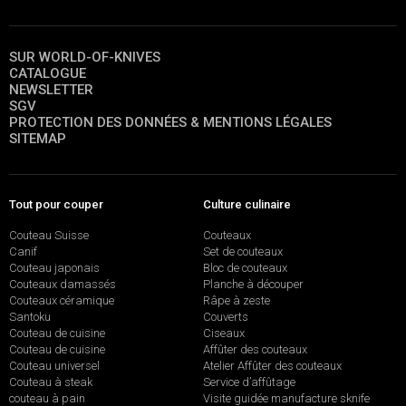
SUR WORLD-OF-KNIVES
CATALOGUE
NEWSLETTER
SGV
PROTECTION DES DONNÉES & MENTIONS LÉGALES
SITEMAP
Tout pour couper
Culture culinaire
Couteau Suisse
Couteaux
Canif
Set de couteaux
Couteau japonais
Bloc de couteaux
Couteaux damassés
Planche à découper
Couteaux céramique
Râpe à zeste
Santoku
Couverts
Couteau de cuisine
Ciseaux
Couteau de cuisine
Affûter des couteaux
Couteau universel
Atelier Affûter des couteaux
Couteau à steak
Service d’affûtage
couteau à pain
Visite guidée manufacture sknife