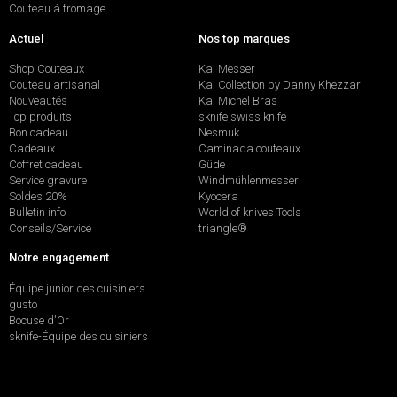
Couteau à fromage
Actuel
Nos top marques
Shop Couteaux
Kai Messer
Couteau artisanal
Kai Collection by Danny Khezzar
Nouveautés
Kai Michel Bras
Top produits
sknife swiss knife
Bon cadeau
Nesmuk
Cadeaux
Caminada couteaux
Coffret cadeau
Güde
Service gravure
Windmühlenmesser
Soldes 20%
Kyocera
Bulletin info
World of knives Tools
Conseils/Service
triangle®
Notre engagement
Équipe junior des cuisiniers
gusto
Bocuse d'Or
sknife-Équipe des cuisiniers