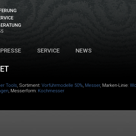
EFERUNG
ERVICE
BERATUNG
55
PRESSE
SERVICE
NEWS
ET
er Tools
, Sortiment:
Vorführmodelle 50%
,
Messer
, Marken-Linie:
Wo
ingen
, Messerform:
Kochmesser