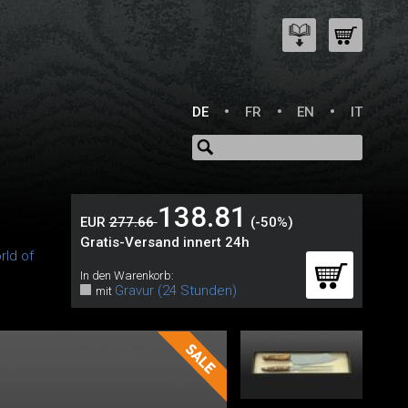
DE
FR
EN
IT
138.81
EUR
277.66
(-50%)
Gratis-Versand innert 24h
rld of
In den Warenkorb:
Gravur (24 Stunden)
mit