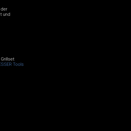
 der
et und
Grillset
ESSER Tools