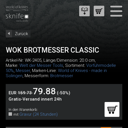
Zurück
WOK BROTMESSER CLASSIC
Artikel-Nr:
WK-2405
, Länge/Dimension: 20.0 cm,
Marke:
Welt der Messer Tools
, Sortiment:
Vorführmodelle
50%
,
Messer
, Marken-Linie:
World of Knives - made in
Solingen
, Messerform:
Brotmesser
79.88
EUR
159.73
(-50%)
Gratis-Versand innert 24h
In den Warenkorb:
Gravur (24 Stunden)
mit