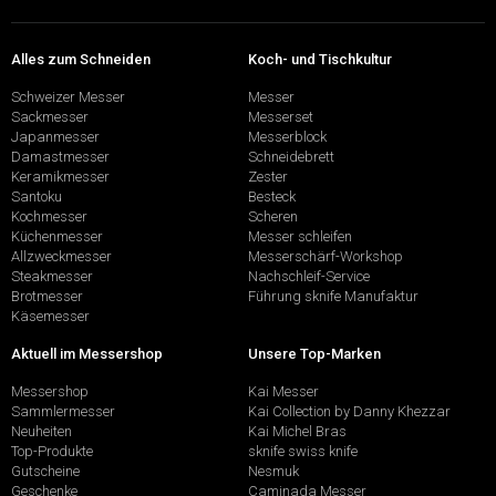
Alles zum Schneiden
Koch- und Tischkultur
Schweizer Messer
Messer
Sackmesser
Messerset
Japanmesser
Messerblock
Damastmesser
Schneidebrett
Keramikmesser
Zester
Santoku
Besteck
Kochmesser
Scheren
Küchenmesser
Messer schleifen
Allzweckmesser
Messerschärf-Workshop
Steakmesser
Nachschleif-Service
Brotmesser
Führung sknife Manufaktur
Käsemesser
Aktuell im Messershop
Unsere Top-Marken
Messershop
Kai Messer
Sammlermesser
Kai Collection by Danny Khezzar
Neuheiten
Kai Michel Bras
Top-Produkte
sknife swiss knife
Gutscheine
Nesmuk
Geschenke
Caminada Messer