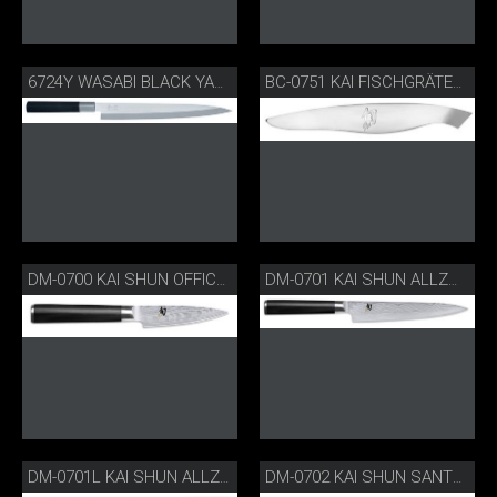
6724Y WASABI BLACK YANAGIBA
BC-0751 KAI FISCHGRÄTEZANGE
DM-0700 KAI SHUN OFFICEMESSER
DM-0701 KAI SHUN ALLZWECKMESSER
DM-0701L KAI SHUN ALLZWECKMESSER FÜR LINKSHÄNDER
DM-0702 KAI SHUN SANTOKU-MESSER