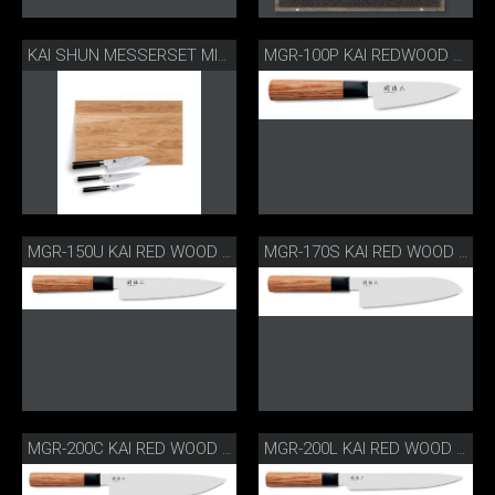
KAI SHUN MESSERSET MIT SCHNEIDBRETT
MGR-100P KAI REDWOOD OFFICEMESSER
MGR-150U KAI RED WOOD ALLZWECKMESSER
MGR-170S KAI RED WOOD SANTOKU
MGR-200C KAI RED WOOD KOCHMESSER
MGR-200L KAI RED WOOD SCHINKENMESSER