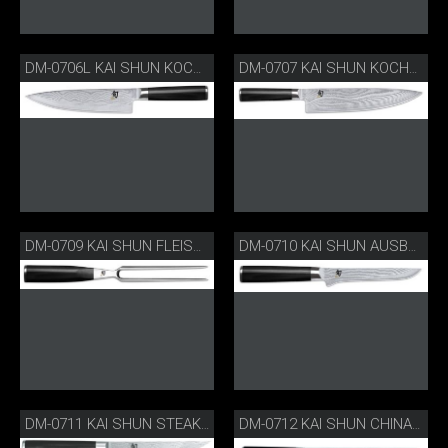
DM-0706L KAI SHUN KOCHMESSER FÜR LINKSHÄNDER
DM-0707 KAI SHUN KOCHMESSER
DM-0709 KAI SHUN FLEISCHGABEL
DM-0710 KAI SHUN AUSBEINMESSER
DM-0711 KAI SHUN STEAKMESSER
DM-0712 KAI SHUN CHINA KOCHMESSER