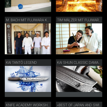
M. BACH MIT FUJIWARA KANEFUSA
TIM MÄLZER MIT FUJIWARA KANEFUSA
KAI TANTŌ LEGEND
KAI SHUN CLASSIC DAMASTMESSER
KNIFE ACADEMY WORKSHOP MESSERSCHÄRFEN
«BEST OF JAPAN AND SWITZERLAND» GESCHENKSET