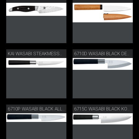
KAI WASABI STEAKMESSSER
6710D WASABI BLACK DEBA
6710P WASABI BLACK ALLZWECKMESSER
6715C WASABI BLACK KOCHMESSER