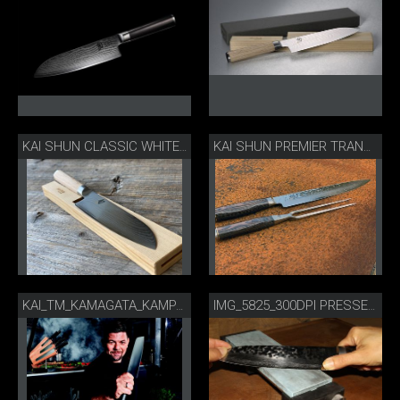
KAI SHUN CLASSIC WHITE SANTOKU
KAI SHUN PREMIER TRANCHIERBESTECK
KAI_TM_KAMAGATA_KAMPAGNE_2019_CMYK_AUSSCHNITT 300DPI.JPG
IMG_5825_300DPI PRESSE.JPG