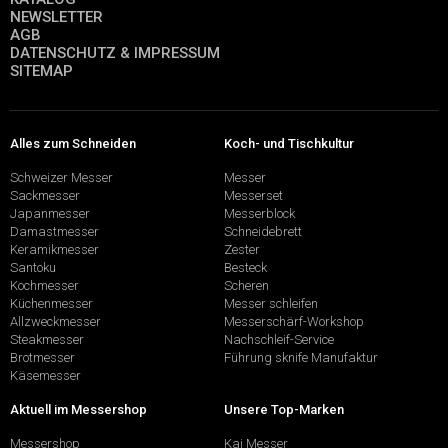
NEWSLETTER
AGB
DATENSCHUTZ & IMPRESSUM
SITEMAP
Alles zum Schneiden
Koch- und Tischkultur
Schweizer Messer
Messer
Sackmesser
Messerset
Japanmesser
Messerblock
Damastmesser
Schneidebrett
Keramikmesser
Zester
Santoku
Besteck
Kochmesser
Scheren
Küchenmesser
Messer schleifen
Allzweckmesser
Messerschärf-Workshop
Steakmesser
Nachschleif-Service
Brotmesser
Führung sknife Manufaktur
Käsemesser
Aktuell im Messershop
Unsere Top-Marken
Messershop
Kai Messer