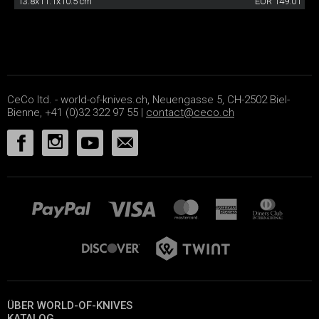
13.8x11.1x10.5 cm
EUR 149.01
CeCo ltd. - world-of-knives.ch, Neuengasse 5, CH-2502 Biel-
Bienne, +41 (0)32 322 97 55 |
contact@ceco.ch
ÜBER WORLD-OF-KNIVES
KATALOG