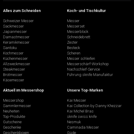
Alles zum Schneiden
Koch- und Tischkultur
Schweizer Messer
Messer
Sackmesser
Messerset
Japanmesser
Messerblock
Damastmesser
Schneidebrett
Keramikmesser
Zester
Santoku
Besteck
Kochmesser
Scheren
Küchenmesser
Messer schleifen
Allzweckmesser
Messerschärf-Workshop
Steakmesser
Nachschleif-Service
Brotmesser
Führung sknife Manufaktur
Käsemesser
Aktuell im Messershop
Unsere Top-Marken
Messershop
Kai Messer
Sammlermesser
Kai Collection by Danny Khezzar
Neuheiten
Kai Michel Bras
Top-Produkte
sknife swiss knife
Gutscheine
Nesmuk
Geschenke
Caminada Messer
Geschenkboxen
Güde