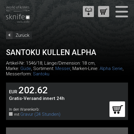
Zurück
SANTOKU KULLEN ALPHA
Artikel-Nr:
1546/18
, Länge/Dimension: 18 cm,
Marke:
Güde
, Sortiment:
Messer
, Marken-Linie:
Alpha Serie
,
Messerform:
Santoku
202.62
EUR
Gratis-Versand innert 24h
In den Warenkorb:
Gravur (24 Stunden)
mit