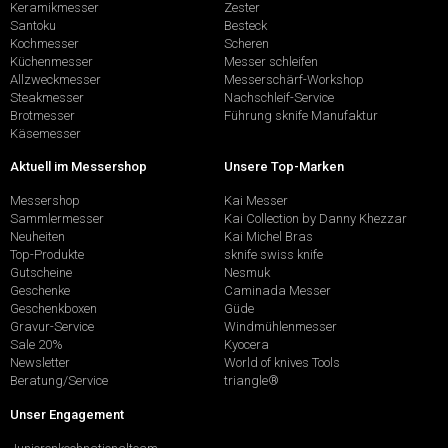
Keramikmesser
Zester
Santoku
Besteck
Kochmesser
Scheren
Küchenmesser
Messer schleifen
Allzweckmesser
Messerschärf-Workshop
Steakmesser
Nachschleif-Service
Brotmesser
Führung sknife Manufaktur
Käsemesser
Aktuell im Messershop
Unsere Top-Marken
Messershop
Kai Messer
Sammlermesser
Kai Collection by Danny Khezzar
Neuheiten
Kai Michel Bras
Top-Produkte
sknife swiss knife
Gutscheine
Nesmuk
Geschenke
Caminada Messer
Geschenkboxen
Güde
Gravur-Service
Windmühlenmesser
Sale 20%
Kyocera
Newsletter
World of knives Tools
Beratung/Service
triangle®
Unser Engagement