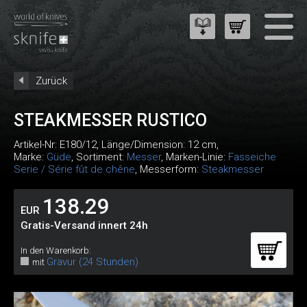
Zurück
STEAKMESSER RUSTICO
Artikel-Nr:
E180/12
, Länge/Dimension: 12 cm,
Marke:
Güde
, Sortiment:
Messer
, Marken-Linie:
Fasseiche
Serie / Série fût de chêne
, Messerform:
Steakmesser
138.29
EUR
Gratis-Versand innert 24h
In den Warenkorb:
Gravur (24 Stunden)
mit