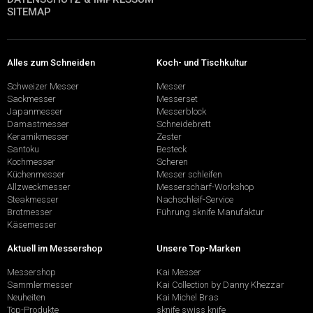
SITEMAP
Alles zum Schneiden
Koch- und Tischkultur
Schweizer Messer
Messer
Sackmesser
Messerset
Japanmesser
Messerblock
Damastmesser
Schneidebrett
Keramikmesser
Zester
Santoku
Besteck
Kochmesser
Scheren
Küchenmesser
Messer schleifen
Allzweckmesser
Messerschärf-Workshop
Steakmesser
Nachschleif-Service
Brotmesser
Führung sknife Manufaktur
Käsemesser
Aktuell im Messershop
Unsere Top-Marken
Messershop
Kai Messer
Sammlermesser
Kai Collection by Danny Khezzar
Neuheiten
Kai Michel Bras
Top-Produkte
sknife swiss knife