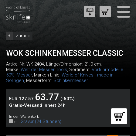
Zurück
WOK SCHINKENMESSER CLASSIC
Artikel-Nr:
WK-2404
, Länge/Dimension: 21.0 cm,
Marke:
Welt der Messer Tools
, Sortiment:
Vorführmodelle
50%
,
Messer
, Marken-Linie:
World of Knives - made in
Solingen
, Messerform:
Schinkenmesser
63.77
EUR
127.57
(-50%)
Gratis-Versand innert 24h
In den Warenkorb:
Gravur (24 Stunden)
mit