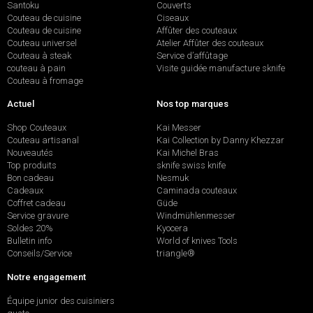
Santoku
Couverts
Couteau de cuisine
Ciseaux
Couteau de cuisine
Affûter des couteaux
Couteau universel
Atelier Affûter des couteaux
Couteau à steak
Service d’affûtage
couteau à pain
Visite guidée manufacture sknife
Couteau à fromage
Actuel
Nos top marques
Shop Couteaux
Kai Messer
Couteau artisanal
Kai Collection by Danny Khezzar
Nouveautés
Kai Michel Bras
Top produits
sknife swiss knife
Bon cadeau
Nesmuk
Cadeaux
Caminada couteaux
Coffret cadeau
Güde
Service gravure
Windmühlenmesser
Soldes 20%
Kyocera
Bulletin info
World of knives Tools
Conseils/Service
triangle®
Notre engagement
Équipe junior des cuisiniers