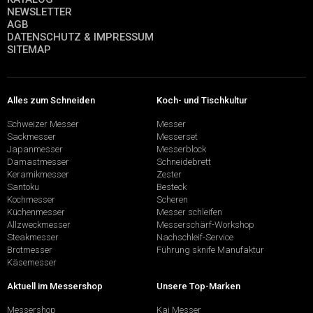
NEWSLETTER
AGB
DATENSCHUTZ & IMPRESSUM
SITEMAP
Alles zum Schneiden
Koch- und Tischkultur
Schweizer Messer
Messer
Sackmesser
Messerset
Japanmesser
Messerblock
Damastmesser
Schneidebrett
Keramikmesser
Zester
Santoku
Besteck
Kochmesser
Scheren
Küchenmesser
Messer schleifen
Allzweckmesser
Messerschärf-Workshop
Steakmesser
Nachschleif-Service
Brotmesser
Führung sknife Manufaktur
Käsemesser
Aktuell im Messershop
Unsere Top-Marken
Messershop
Kai Messer