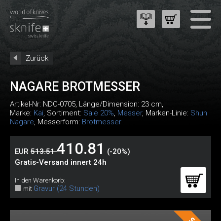
Zurück
NAGARE BROTMESSER
Artikel-Nr:
NDC-0705
, Länge/Dimension: 23 cm,
Marke:
Kai
, Sortiment:
Sale 20%
,
Messer
, Marken-Linie:
Shun
Nagare
, Messerform:
Brotmesser
410.81
EUR
513.51
(-20%)
Gratis-Versand innert 24h
In den Warenkorb:
Gravur (24 Stunden)
mit