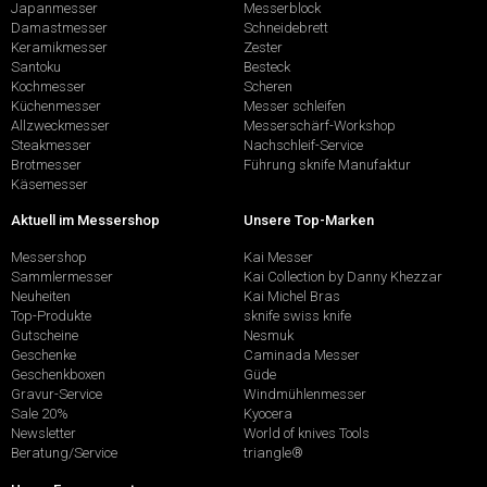
Japanmesser
Messerblock
Damastmesser
Schneidebrett
Keramikmesser
Zester
Santoku
Besteck
Kochmesser
Scheren
Küchenmesser
Messer schleifen
Allzweckmesser
Messerschärf-Workshop
Steakmesser
Nachschleif-Service
Brotmesser
Führung sknife Manufaktur
Käsemesser
Aktuell im Messershop
Unsere Top-Marken
Messershop
Kai Messer
Sammlermesser
Kai Collection by Danny Khezzar
Neuheiten
Kai Michel Bras
Top-Produkte
sknife swiss knife
Gutscheine
Nesmuk
Geschenke
Caminada Messer
Geschenkboxen
Güde
Gravur-Service
Windmühlenmesser
Sale 20%
Kyocera
Newsletter
World of knives Tools
Beratung/Service
triangle®